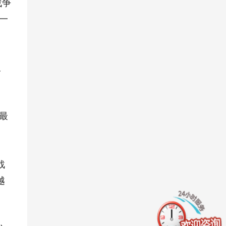
战争
一
久
最
战
越