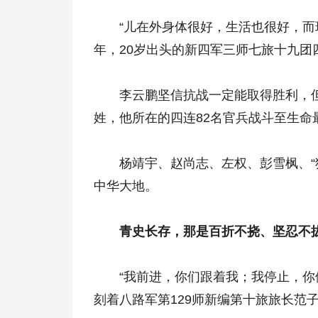
“儿在外身体很好，生活也很好，而现在
年，20岁出头的新四军三师七旅十九团
李云鹏坚信抗战一定能取得胜利，但
姓，他所在的四连82名官兵战斗至生命
杨靖宇、赵尚志、左权、彭雪枫、“狼
中华大地。
青史长存，那是百折不挠、坚忍不拔
“我前进，你们跟着我；我停止，你们
刻着八路军第129师新编第十旅旅长范