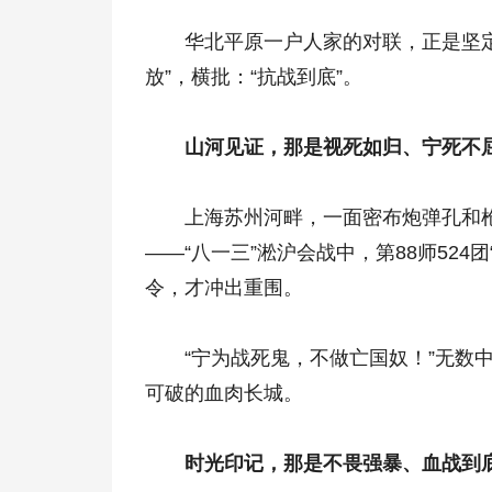
华北平原一户人家的对联，正是坚定的
放”，横批：“抗战到底”。
山河见证，那是视死如归、宁死不屈
上海苏州河畔，一面密布炮弹孔和枪
——“八一三”淞沪会战中，第88师52
令，才冲出重围。
“宁为战死鬼，不做亡国奴！”无数中
可破的血肉长城。
时光印记，那是不畏强暴、血战到底