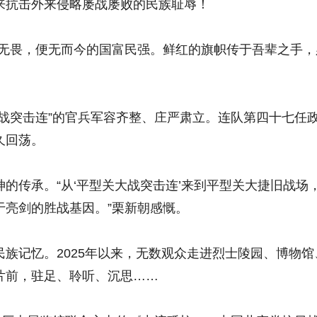
来抗击外来侵略屡战屡败的民族耻辱！
畏，便无而今的国富民强。鲜红的旗帜传于吾辈之手，
突击连”的官兵军容齐整、庄严肃立。连队第四十七任
久回荡。
传承。“从‘平型关大战突击连’来到平型关大捷旧战场
于亮剑的胜战基因。”栗新朝感慨。
记忆。2025年以来，无数观众走进烈士陵园、博物馆
片前，驻足、聆听、沉思……