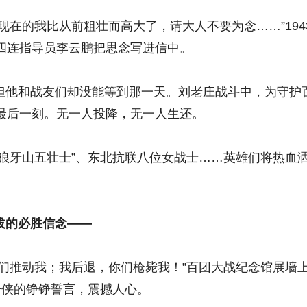
的我比从前粗壮而高大了，请大人不要为念……”194
四连指导员李云鹏把思念写进信中。
他和战友们却没能等到那一天。刘老庄战斗中，为守护
最后一刻。无一人投降，无一人生还。
牙山五壮士”、东北抗联八位女战士……英雄们将热血
的必胜信念——
推动我；我后退，你们枪毙我！”百团大战纪念馆展墙
子侠的铮铮誓言，震撼人心。