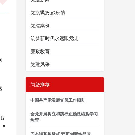
党旗飘扬,战疫情
党建案例
筑梦新时代永远跟党走
廉政教育
向
党建风采
为您推荐
因
中国共产党发展党员工作细则
全党开展树立和践行正确政绩观学习
心
教育
”
固本强基树标杆 守正创新铸品牌