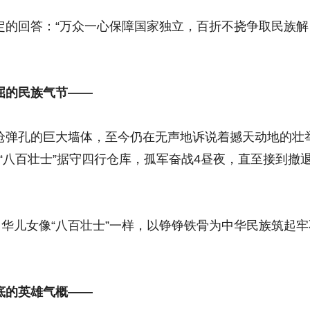
回答：“万众一心保障国家独立，百折不挠争取民族解
的民族气节——
弹孔的巨大墙体，至今仍在无声地诉说着撼天动地的壮
4团“八百壮士”据守四行仓库，孤军奋战4昼夜，直至接到撤
华儿女像“八百壮士”一样，以铮铮铁骨为中华民族筑起牢
的英雄气概——