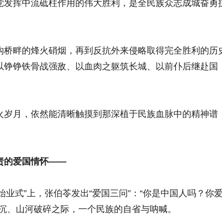
发挥中流砥柱作用的伟大胜利，是全民族众志成城奋勇
桥畔的烽火硝烟，再到反抗外来侵略取得完全胜利的历
以铮铮铁骨战强敌、以血肉之躯筑长城、以前仆后继赴国
。
岁月，依然能清晰触摸到那深植于民族血脉中的精神谱
的爱国情怀——
始业式”上，张伯苓发出“爱国三问”：“你是中国人吗？你
陆沉、山河破碎之际，一个民族的自省与呐喊。