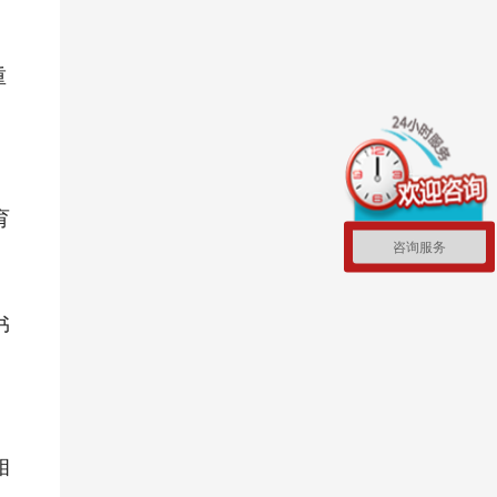
重
育
咨询服务
书
相