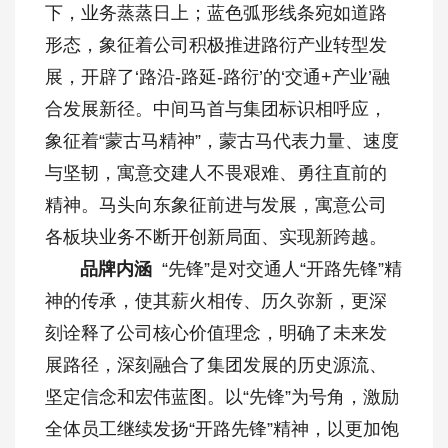
下，业务蒸蒸日上；蓝色弧形线条宛如道路
形态，象征着公司积极推进路衍产业转型发
展，开辟了‘路沿-路延-路衍’的‘交通+产业’融
合发展新径。中间马首与集团标识相呼应，
象征着“蒙古马精神”，蒙古马代表力量、速度
与坚韧，寓意交建人不畏艰难、勇往直前的
精神。马头向东象征前进与发展，寓意公司
各板块业务不断开创新局面、实现新跨越。
品牌内涵
“先锋”是对交通人“开路先锋”精
神的传承，使其薪火相传、历久弥新，更深
刻诠释了公司核心价值理念，明确了未来发
展路径，深刻融合了集团发展的历史源流、
坚定信念和宏伟蓝图。以“先锋”为号角，激励
全体员工继续发扬“开路先锋”精神，以更加饱