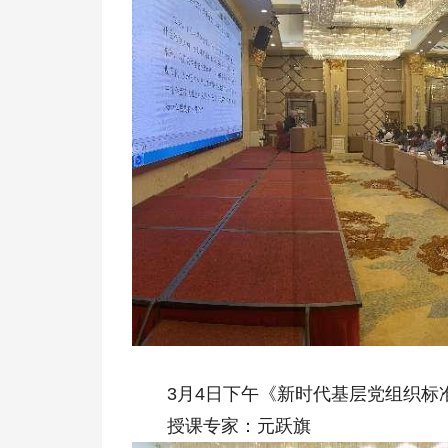
3月4日下午《新时代基层党组织标
授课专家：元跃旗