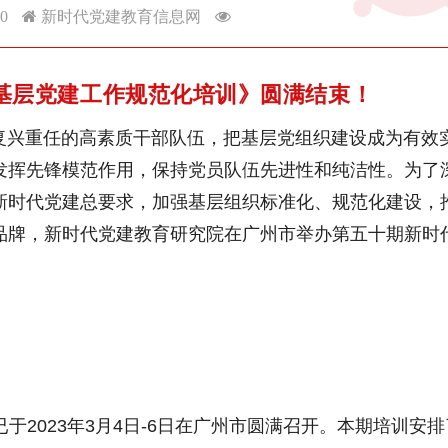
10
新时代党建教育信息网
基层党建工作规范化培​训》圆满结束！
兴重任的高素质干部队伍，把基层党组织建设成为有效
发挥先锋模范作用，保持党员队伍先进性和纯洁性。为了
新时代党建总要求，加强基层组织标准化、规范化建设，
品牌，新时代党建教育研究院在广州市举办第五十期新时
2023年3月4日-6日在广州市圆满召开。本期培训安排