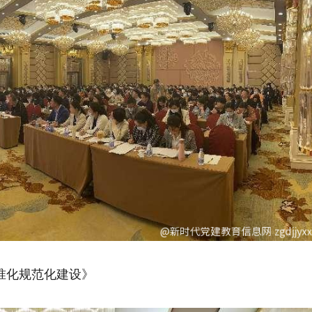
准化规范化建设》