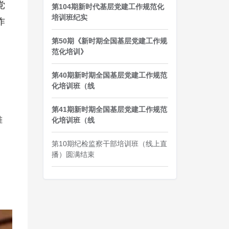
党
第104期新时代基层党建工作规范化
培训班纪实
作
第50期《新时期全国基层党建工作规
范化培​训》
第40期新时期全国基层党建工作规范
化培训班（线
第41期新时期全国基层党建工作规范
帷
化培训班（线
第10期纪检监察干部培训班（线上直
播）圆满结束